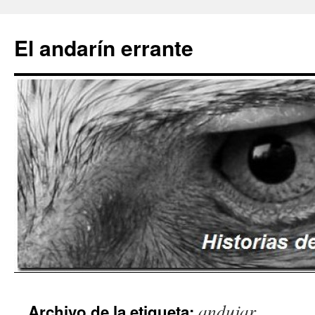
Saltar
al
El andarín errante
contenido
andujar
Archivo de la etiqueta: