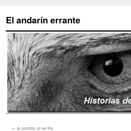
Saltar
al
El andarín errante
contenido
←
la comida no se tira