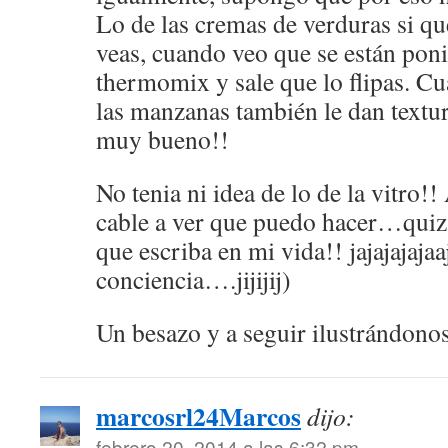
Lo de las cremas de verduras si q
veas, cuando veo que se están poni
thermomix y sale que lo flipas. C
las manzanas también le dan textur
muy bueno!!
No tenia ni idea de lo de la vitro!
cable a ver que puedo hacer…quizá
que escriba en mi vida!! jajajajajaa
conciencia….jijijij)
Un besazo y a seguir ilustrándono
marcosrl24Marcos
dijo:
febrero 20, 2014 a las 6:32 pm