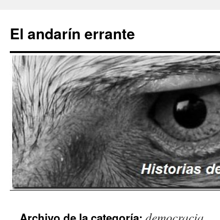
Saltar
al
El andarín errante
contenido
democracia
Archivo de la categoría: